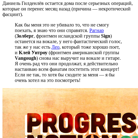
Даниель Гилденлёв остается дома после серьезных операций,
которые он перенес месяц назад (причина — некротический
фасциит).
Как бы меня это не убивало то, что не смогу
поехать, я знаю что они справятся.
Рагнар
(
Золберг
, фронтмен исландской группы
Sign
)
останется на вокале, у него фантастический голос,
так же у нас есть
Лео
, который тоже хорошо поет,
и
Клей Уитроу
(фронтмен американской группы
Vangough
) снова нас выручит на вокале и гитаре.
Я очень рад что они продолжат, я действительно
настаиваю всем фанатам постетить этот концерт!
Если не так, то хотя бы сходите за меня — я бы
очень хотел на это посмотреть!