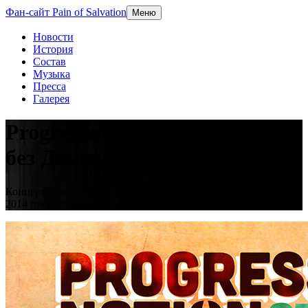
Фан-сайт Pain of Salvation
Меню
Новости
История
Состав
Музыка
Пресса
Галерея
Progressive Nation at Sea 2014
без Даниэля
Концерт Pain of Salvation на фестивале Progressive Nation at Sea
2014 пройдёт без Даниэля Гилденлёва