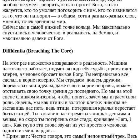
вообще не умеет говорить, кто-то просит Бога, кто-то
жалуется, кто-то умоляет поговорить с ним, кто-то извиняется
за то, что он натворил — в общем, сотни разных-разных слов,
мнений, точек зрения на мир.
Сейчас мы в самой нижней точке кольца. Мы максимально
спустились в человечество, в реальность, на Землю, и
максимально далеки от Бога.
Diffidentia (Breaching The Core)
На этот раз нас жестко возвращают в реальность. Машина
настоящего работает, подминая под себя судьбы, время идет
вперед, а человек бросает вызов Богу. Ты неправильно все
сделал, в корне неверно. Мы страдаем, живем, дружим,
боремся за свои идеалы, даже если в корне неправы, можем
отстаивать свою точку зрения до последнего. Но мы на этой
сцене слишком мизерны, чтобы понять, зачем мы играем свои
роли. Знаешь, мы как птицы в золотой клетке: никогда не
заставишь нас петь, ведь птица, потерявшая крылья перестает
быть птицей. Ты заставил нас стремиться лишь к деньгам и
вещам, но скоро ты потеряешь свое стадо, кричащее «I am, I
am». Как глупо эти слова звучат из уст простого человека,
одного из миллиардов…
* Прим. авт.: Честно говоря, это самый непонятный трек. Весь