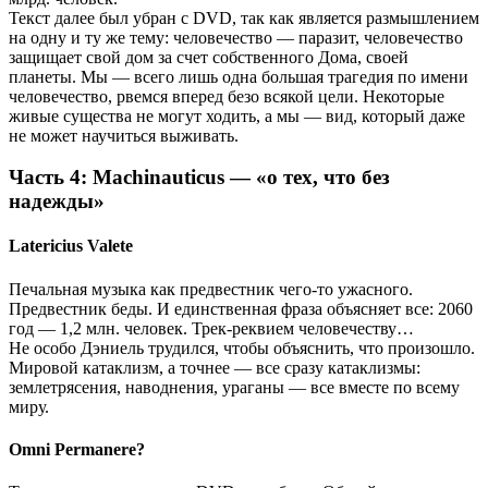
Текст далее был убран с DVD, так как является размышлением
на одну и ту же тему: человечество — паразит, человечество
защищает свой дом за счет собственного Дома, своей
планеты. Мы — всего лишь одна большая трагедия по имени
человечество, рвемся вперед безо всякой цели. Некоторые
живые существа не могут ходить, а мы — вид, который даже
не может научиться выживать.
Часть 4: Machinauticus — «о тех, что без
надежды»
Latericius Valete
Печальная музыка как предвестник чего-то ужасного.
Предвестник беды. И единственная фраза объясняет все: 2060
год — 1,2 млн. человек. Трек-реквием человечеству…
Не особо Дэниель трудился, чтобы объяснить, что произошло.
Мировой катаклизм, а точнее — все сразу катаклизмы:
землетрясения, наводнения, ураганы — все вместе по всему
миру.
Omni Permanere?