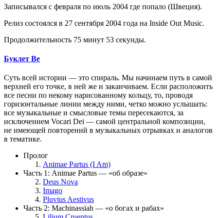
Записывался с февраля по июль 2004 где попало (Швеция).
Релиз состоялся в 27 сентября 2004 года на Inside Out Music.
Продолжительность 75 минут 53 секунды.
Буклет Be
Суть всей истории — это спираль. Мы начинаем путь в самой
верхней его точке, в ней же и заканчиваем. Если расположить
все песни по некому нарисованному кольцу, то, проводя
горизонтальные линии между ними, четко можно услышать:
все музыкальные и смысловые темы пересекаются, за
исключением Vocari Dei — самой центральной композиции,
не имеющей повторений в музыкальных отрывках и аналогов
в тематике.
Пролог
Animae Partus (I Am)
Часть 1: Animae Partus — «об образе»
Deus Nova
Imago
Pluvius Aestivus
Часть 2: Machinassiah — «о богах и рабах»
Lilium Cruentus