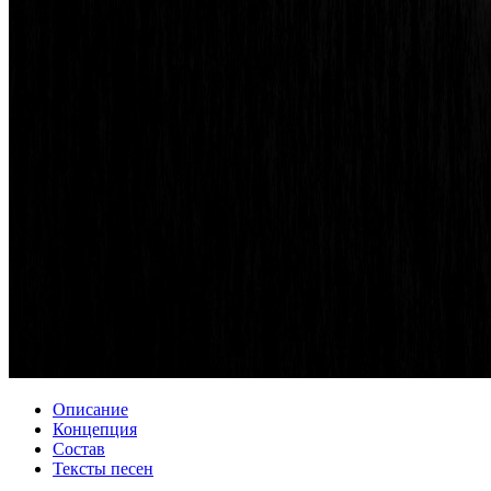
Описание
Концепция
Состав
Тексты песен