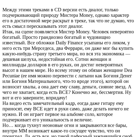
Между этими треками в CD версии есть диалог, только
подчеркивающий природу Мистера Money, однако характер
его в достаточной мере раскрыт в треке, так что не думаю, что
есть смысл пересказывать этот диалог.
Итак, на сцене появляется Мистер Money. Человек невероятно
богатый. Просто грандиозно богатый и чудовищно
известный. Все обложки Daily Finance усыпаны его ликом, у
него есть три Мерседеса, два Феррари, он даже мог бы купить
какую-нибудь страну третьего мира, но вся эта экономика —
дешевая шелуха, недостойная его. Сотни женщин и
миллиарды долларов в его руках, он достиг невероятных
высот в нашем мире. Но всему этому он обязан женщине Dea
Pecuniae (ее имя можно перевести с латыни как Богиня Денег
или Богиня Материального, что-то вроде этого), которой он
возносит хвалы, а она дает ему славу, деньги, сияние звезд. А
чего не хватает, когда есть ВСЕ? Конечно же, бессмертия. Ну
вот и его заверните, впридачу!
На видео есть замечательный кадр, еогда даже гитару ему
приносят, ему ВСЕ идет в руки само, даже делать ничего не
нужно. И он играет первое на альбоме соло, которое
подчеркивает его уникальность и величие.
Но… когда тухнут неоновые огни и закрываются все бары,
внутри ММ возникает какое-то сосущее чувство, что он
проиграл. Да, есть все, но такой пафосный зажравшийся сноб