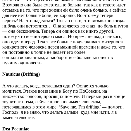
Возможно она была смертельно больна, так как в тексте идет
отсылка на то, что при жизни ей было очень больно, а сейчас
для нее нет больше боли, ей хорошо. Во что ему теперь
верить? На что надеяться? Только на то, что возможно когда-
нибудь они встретятся… Она является во снах, но боль внутри
— она бесконечна. Теперь он одинок как никто другой,
потому что все потеряло смысл. Но время не щадит никого,
оно идет вперед. Текст все больше подчеркивает мизерность
конкретного человека перед махиной времени и даже то, что
он постоянно в толпе не делает его более
социализированным, а наоборот все больше загоняет в
пучину одиночества.
Nauticus (Drifting)
А что делать, когда остаешься один? Остается только
молиться. Этакое воззвание к Богу по ПоСовски, на
множество голосов, просящих помочь. И первый раз в конце
звучит эта тема, сейчас произносимая человеком,
потерявшимся в этом мире: ‘Save me, I’m drifting’ — помоги,
Господь, я не знаю, что делать дальше, куда мне идти, я в
замешательстве.
Dea Pecuniae