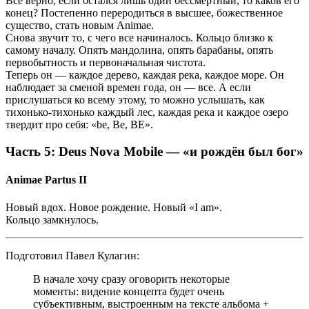
Все верно, если остался лишь один бессмертный, то каков его
конец? Постепенно переродиться в высшее, божественное
существо, стать новым Animae.
Снова звучит то, с чего все начиналось. Кольцо близко к
самому началу. Опять мандолина, опять барабаны, опять
первобытность и первоначальная чистота.
Теперь он — каждое дерево, каждая река, каждое море. Он
наблюдает за сменой времен года, он — все. А если
прислушаться ко всему этому, то можно услышать, как
тихонько-тихонько каждый лес, каждая река и каждое озеро
твердит про себя: «be, Be, BE».
Часть 5: Deus Nova Mobile — «и рождён был бог»
Animae Partus II
Новый вдох. Новое рождение. Новый «I am».
Кольцо замкнулось.
Подготовил Павел Кулагин:
В начале хочу сразу оговорить некоторые
моменты: видение концепта будет очень
субъективным, выстроенным на тексте альбома +