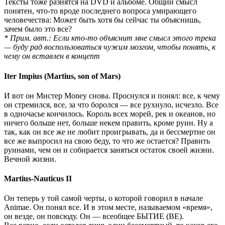
Тексты тоже разнятся на DVD и альбоме. Общий смысл
понятен, что-то вроде последнего вопроса умирающего
человечества: Может быть хотя бы сейчас ты объяснишь,
зачем было это все?
* Прим. авт.: Если кто-то объяснит мне смысл этого трека
— буду рад воспользоваться чужим мозгом, чтобы понять, к
чему он вставлен в концепт
Iter Impius (Martius, son of Mars)
И вот он Мистер Money снова. Проснулся и понял: все, к чему
он стремился, все, за что боролся — все рухнуло, исчезло. Все
в одночасье кончилось. Король всех морей, рек и океанов, но
ничего больше нет, больше некем править, кроме руин. Ну а
так, как он все же не любит проигрывать, да и бессмертие он
все же выпросил на свою беду, то что же остается? Править
руинами, чем он и собирается заняться остаток своей жизни.
Вечной жизни.
Martius-Nauticus II
Он теперь у той самой черты, о которой говорил в начале
Animae. Он понял все. И в этом месте, называемом «время»,
он везде, он повсюду. Он — всеобщее БЫТИЕ (BE).