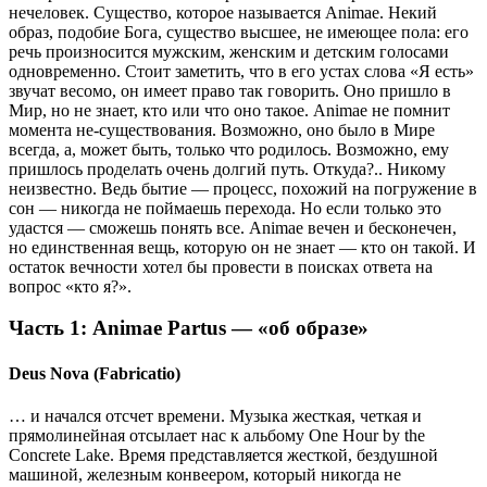
нечеловек. Существо, которое называется Animae. Некий
образ, подобие Бога, существо высшее, не имеющее пола: его
речь произносится мужским, женским и детским голосами
одновременно. Стоит заметить, что в его устах слова «Я есть»
звучат весомо, он имеет право так говорить. Оно пришло в
Мир, но не знает, кто или что оно такое. Animae не помнит
момента не-существования. Возможно, оно было в Мире
всегда, а, может быть, только что родилось. Возможно, ему
пришлось проделать очень долгий путь. Откуда?.. Никому
неизвестно. Ведь бытие — процесс, похожий на погружение в
сон — никогда не поймаешь перехода. Но если только это
удастся — сможешь понять все. Animae вечен и бесконечен,
но единственная вещь, которую он не знает — кто он такой. И
остаток вечности хотел бы провести в поисках ответа на
вопрос «кто я?».
Часть 1: Animae Partus — «об образе»
Deus Nova (Fabricatio)
… и начался отсчет времени. Музыка жесткая, четкая и
прямолинейная отсылает нас к альбому One Hour by the
Concrete Lake. Время представляется жесткой, бездушной
машиной, железным конвеером, который никогда не