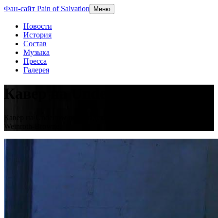
Фан-сайт Pain of Salvation
Меню
Новости
История
Состав
Музыка
Пресса
Галерея
Кавер на Undertow
Кавер на Undertow от канадского виолончелиста Raphael
Weinroth-Browne.