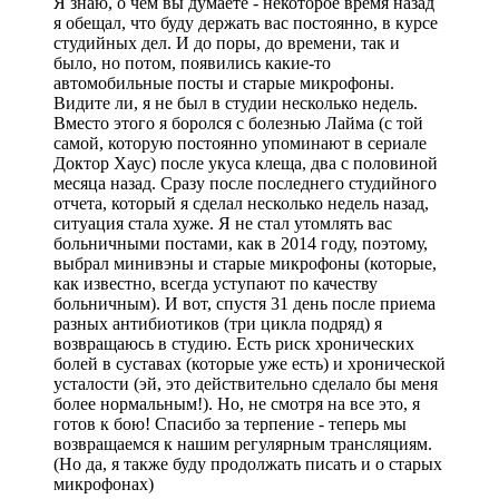
Я знаю, о чем вы думаете - некоторое время назад
я обещал, что буду держать вас постоянно, в курсе
студийных дел. И до поры, до времени, так и
было, но потом, появились какие-то
автомобильные посты и старые микрофоны.
Видите ли, я не был в студии несколько недель.
Вместо этого я боролся с болезнью Лайма (с той
самой, которую постоянно упоминают в сериале
Доктор Хаус) после укуса клеща, два с половиной
месяца назад. Сразу после последнего студийного
отчета, который я сделал несколько недель назад,
ситуация стала хуже. Я не стал утомлять вас
больничными постами, как в 2014 году, поэтому,
выбрал минивэны и старые микрофоны (которые,
как известно, всегда уступают по качеству
больничным). И вот, спустя 31 день после приема
разных антибиотиков (три цикла подряд) я
возвращаюсь в студию. Есть риск хронических
болей в суставах (которые уже есть) и хронической
усталости (эй, это действительно сделало бы меня
более нормальным!). Но, не смотря на все это, я
готов к бою! Спасибо за терпение - теперь мы
возвращаемся к нашим регулярным трансляциям.
(Но да, я также буду продолжать писать и о старых
микрофонах)