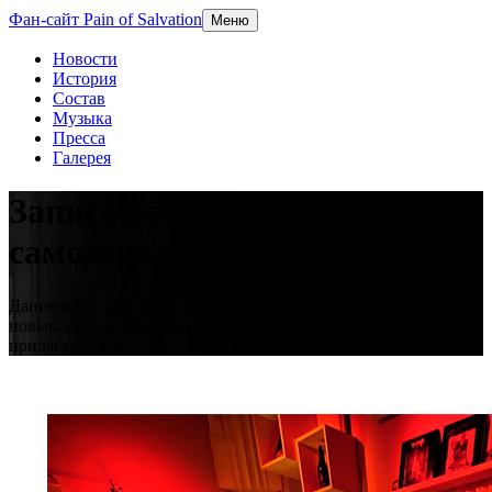
Фан-сайт Pain of Salvation
Меню
Новости
История
Состав
Музыка
Пресса
Галерея
Запись нового альбома в
самом разгаре
Даниэль Гильденлёв информирует, что работа в студии над
новым альбом The Deep End продолжается. Фотки
прилагаются :)