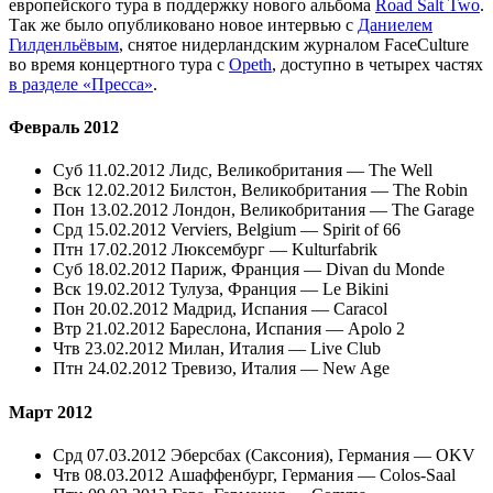
европейского тура в поддержку нового альбома
Road Salt Two
.
Так же было опубликовано новое интервью с
Даниелем
Гилденльёвым
, снятое нидерландским журналом FaceCulture
во время концертного тура с
Opeth
, доступно в четырех частях
в разделе «Пресса»
.
Февраль 2012
Суб 11.02.2012 Лидс, Великобритания — The Well
Вск 12.02.2012 Билстон, Великобритания — The Robin
Пон 13.02.2012 Лондон, Великобритания — The Garage
Срд 15.02.2012 Verviers, Belgium — Spirit of 66
Птн 17.02.2012 Люксембург — Kulturfabrik
Суб 18.02.2012 Париж, Франция — Divan du Monde
Вск 19.02.2012 Тулуза, Франция — Le Bikini
Пон 20.02.2012 Мадрид, Испания — Caracol
Втр 21.02.2012 Бареслона, Испания — Apolo 2
Чтв 23.02.2012 Милан, Италия — Live Club
Птн 24.02.2012 Тревизо, Италия — New Age
Март 2012
Срд 07.03.2012 Эберсбах (Саксония), Германия — OKV
Чтв 08.03.2012 Ашаффенбург, Германия — Colos-Saal