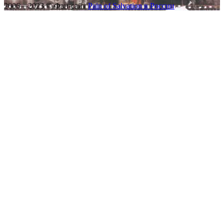
2006—2023 © Фан-сайт
Pain of Salvation в России