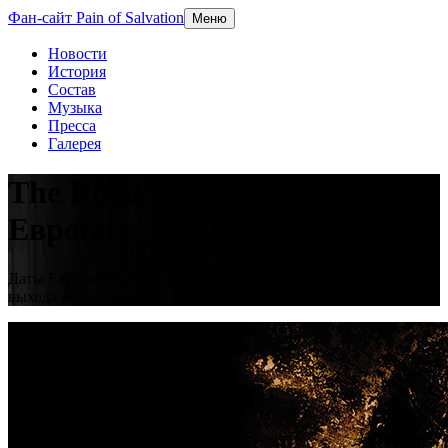
Фан-сайт Pain of Salvation
Меню
Новости
История
Состав
Музыка
Пресса
Галерея
The Road Salt Two Tour по
Европе
Даты Европейского тура 2012 группы Pain of Salvation в честь
выхода нового альбома The Road Salt Two Tour