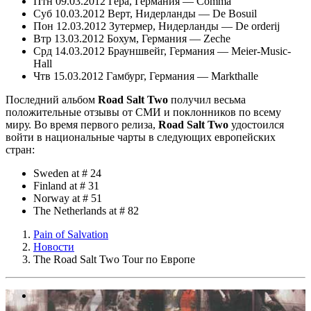
Птн 09.03.2012 Гера, Германия — Comma
Суб 10.03.2012 Верт, Нидерланды — De Bosuil
Пон 12.03.2012 Зутермер, Нидерланды — De orderij
Втр 13.03.2012 Бохум, Германия — Zeche
Срд 14.03.2012 Брауншвейг, Германия — Meier-Music-
Hall
Чтв 15.03.2012 Гамбург, Германия — Markthalle
Последний альбом
Road Salt Two
получил весьма
положительные отзывы от СМИ и поклонников по всему
миру. Во время первого релиза,
Road Salt Two
удостоился
войти в национальные чарты в следующих европейских
стран:
Sweden at # 24
Finland at # 31
Norway at # 51
The Netherlands at # 82
Pain of Salvation
Новости
The Road Salt Two Tour по Европе